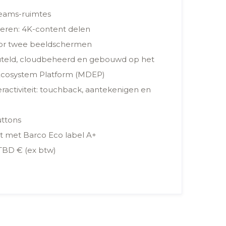
Teams-ruimtes
eren: 4K-content delen
or twee beeldschermen
leuteld, cloudbeheerd en gebouwd op het
 Ecosystem Platform (MDEP)
ractiviteit: touchback, aantekenigen en
uttons
 met Barco Eco label A+
 TBD € (ex btw)