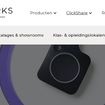
Producten
ClickShare
R
talages & showrooms
Klas- & opleidingslokalen
Hub