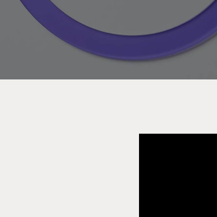
ms-ruimte
oudig, draadloos en
eloos met de nieuwste
lfs als gast.