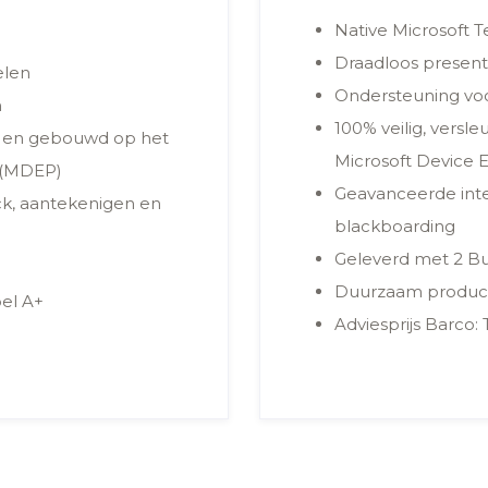
Native Microsoft 
Draadloos present
elen
Ondersteuning vo
m
100% veilig, vers
rd en gebouwd op het
Microsoft Device
 (MDEP)
Geavanceerde inte
ck, aantekenigen en
blackboarding
Geleverd met 2 B
Duurzaam product
el A+
Adviesprijs Barco: