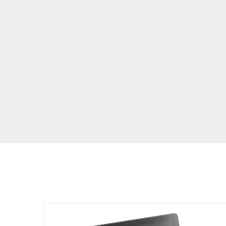
Dankzij ondersteuning voor meerdere scherme
displays, ziet iedereen zowel de presentatie al
beeld. ClickShare Hub integreert naadloos me
camera’s en audio-oplossingen en werkt perfec
Teams ecosysteem. Ideaal voor bedrijven die wi
professioneel willen vergaderen zonder gedoe.
Afhankelijk van de grootte van uw r