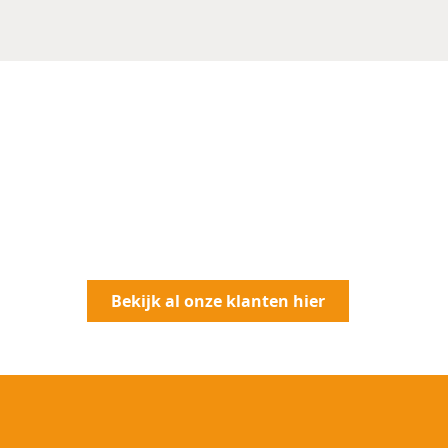
Enkele klanten die het gem
ClickShare al ondervonden!
Bekijk al onze klanten hier